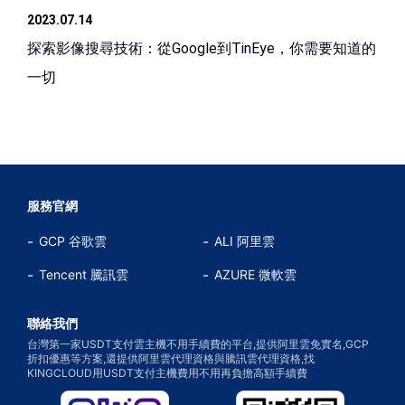
2023.07.14
探索影像搜尋技術：從Google到TinEye，你需要知道的
一切
服務官網
GCP 谷歌雲
ALI 阿里雲
Tencent 騰訊雲
AZURE 微軟雲
聯絡我們
台灣第一家USDT支付雲主機不用手續費的平台,提供阿里雲免實名,GCP
折扣優惠等方案,還提供阿里雲代理資格與騰訊雲代理資格,找
KINGCLOUD用USDT支付主機費用不用再負擔高額手續費