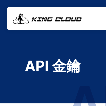
API 金鑰
A