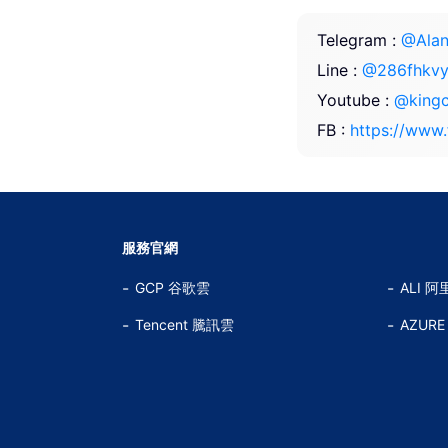
Telegram :
@Ala
Line :
@286fhkv
Youtube :
@king
FB :
https://www
服務官網
GCP 谷歌雲
ALI 阿
Tencent 騰訊雲
AZUR