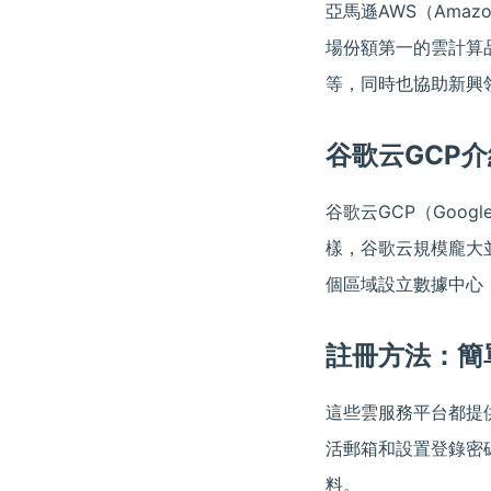
亞馬遜AWS（Amaz
場份額第一的雲計算品
等，同時也協助新興
谷歌云GCP介
谷歌云GCP（Goog
樣，谷歌云規模龐大
個區域設立數據中心
註冊方法：簡
這些雲服務平台都提
活郵箱和設置登錄密
料。