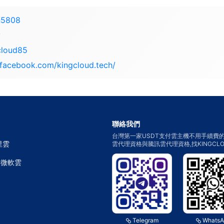
n5808
y
cloud85
.facebook.com/kingcloud.tech/
聯絡我們
台灣第一家USDT支付雲主機不用手續費的
里雲
雲代理資格與騰訊雲代理資格,找KINGC
E 微軟雲
Telegram
WhatsA